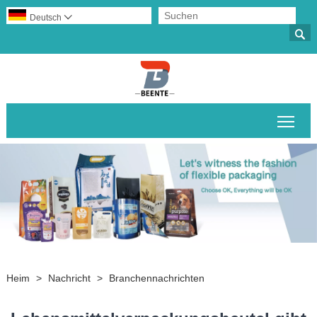
Deutsch


Sich
Heim
>
Nachricht
>
Branchennachrichten