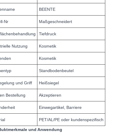
enname
BEENTE
ll-Nr
Maßgeschneidert
flächenbehandlung
Tiefdruck
trielle Nutzung
Kosmetik
enden
Kosmetik
hentyp
Standbodenbeutel
egelung und Griff
Heißsiegel
en Bestellung
Akzeptieren
nderheit
Einwegartikel, Barriere
ial
PET/AL/PE oder kundenspezifisch
duktmerkmale und Anwendung