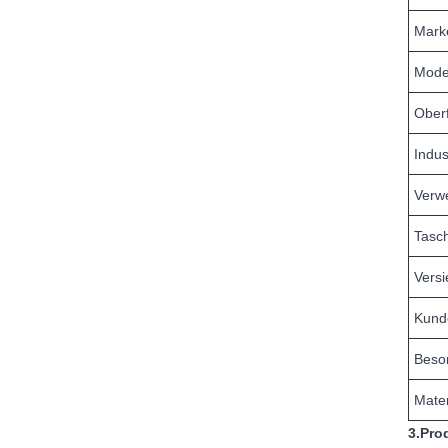
Mark
Mode
Ober
Indus
Verw
Tasc
Versi
Kund
Beso
Mater
3.Pro