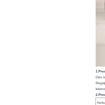
1.Pro
Dies i
Regalp
lebens
2.Pro
Herku