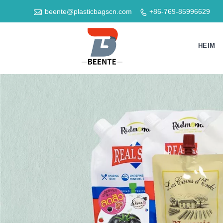

beente@plasticbagscn.com
+86-769-85996629

HEIM