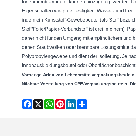
Innenmembranbeutel können hinzugefügt werden. Der 
Eigenschaften wie gute Festigkeit, Wasser- und Feuc
indem ein Kunststoff-Gewebebeutel (als Stoff bezeich
Stoff/Folie/Papier-Verbundstoff ist drei in einem). 
daher nicht für den Umgang mit empfindlichem und b
denen Staubwolken oder brennbare Lösungsmitteldäm
Polypropylengewebe und dient der Isolierung. Je n
Innenauskleidungsbeutel oder Oberflächenbeschic
Vorherige:
Arten von Lebensmittelverpackungsbeuteln
Nächste:
Vorstellung von CPE-Verpackungsbeuteln: Die
Facebook
X
WhatsApp
Pinterest
LinkedIn
Share