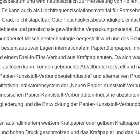
ngsspektrum und wird hauptsächlich zur Herstellung von Folien
. Es kann auch als Hochfrequenzisolationsmaterial für Fernseh
25 Grad, leicht stapelbar; Gute Feuchtigkeitsbeständigkeit, ein
 beliebteste und praktischste gewöhnliche Verpackungsmaterial
rbundbeutel-Maschinentechnologie hergestellt wird und das Schu
besteht aus zwei Lagen internationalem Papiertütenpapier, inn
 und einem Drei-in-Eins-Verbund aus Kraftpapiertüten. Da sich 
auflösen kann, können gebrauchte Abfallbeutel recycelt und 
Papier-Kunststoff-Verbundbeutelindustrie“ und alternativen Pro
tiven Indikatorensystem der „Neuen Papier-Kunststoff-Verbund
inesischen Papier-Kunststoff-Verbundtüten-Industrie abzuleit
liederung und die Entwicklung der Papier-Kunststoff-Verbundbe
aus raffiniertem weißem Kraftpapier oder gelbem Kraftpapier
r und hohen Druck geschmolzen und das Kraftpapier und das Ku