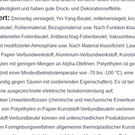
gfestigkeit und haben gute Druck- und Dekorationseffekte.
rt:
Dreiseitig versiegelt, Yin-Yang-Beutel, mittelversiegelt, ki
beutel, Rollenmaterial, Bezugsmaterial usw. Nach Funktion klas
ibakterieller Folienbeutel, Antibeschlag-Folienbeutel, Vakuumbe
 modifizierter Atmosphäre usw. Nach Material klassifiziert: La
, Papier Verbundwerkstoff, Aluminium-Verbundwerkstoff, Kunstst
len mit geringen Mengen an Alpha-Olefinen. Polyethylen ist ger
(mit einer Mindestbetriebstemperatur von -70 bis -100 °C), ein
tändig gegen Säuren mit oxidierenden Eigenschaften). Es ist b
e ausgezeichnete elektrische Isolationsleistung auf;
über Umwelteinflüssen (chemische und mechanische Einwirkung
von Polyethylen in Papier-Kunststoff-Verbundbeuteln variieren
stoff-Verbundbeutel können mit unterschiedlichen Produktions
den Formgebungsverfahren allgemeiner thermoplastischer Kunsts