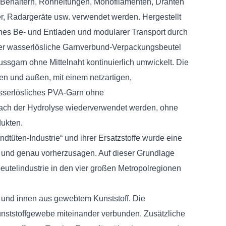
, Behältern, Rohrleitungen, Monofilamenten, Drähten
er, Radargeräte usw. verwendet werden. Hergestellt
faches Be- und Entladen und modularer Transport durch
. Der wasserlösliche Garnverbund-Verpackungsbeutel
ssgarn ohne Mittelnaht kontinuierlich umwickelt. Die
en und außen, mit einem netzartigen,
wasserlösliches PVA-Garn ohne
nach der Hydrolyse wiederverwendet werden, ohne
dukten.
tüten-Industrie“ und ihrer Ersatzstoffe wurde eine
en und genau vorherzusagen. Auf dieser Grundlage
utelindustrie in den vier großen Metropolregionen
 und innen aus gewebtem Kunststoff. Die
nststoffgewebe miteinander verbunden. Zusätzliche