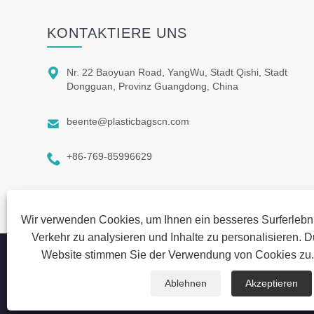
KONTAKTIERE UNS

Nr. 22 Baoyuan Road, YangWu, Stadt Qishi, Stadt
Dongguan, Provinz Guangdong, China

beente@plasticbagscn.com

+86-769-85996629
Wir verwenden Cookies, um Ihnen ein besseres Surferlebni
Verkehr zu analysieren und Inhalte zu personalisieren. 
Website stimmen Sie der Verwendung von Cookies zu
Copyright © 2023 Dongguan beiente Verpackungsmaterialien Co.
Rechte vorbehalten
Ablehnen
Akzeptieren