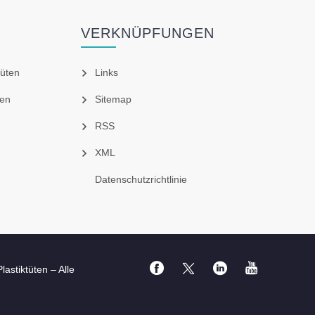
VERKNÜPFUNGEN
tüten
Links
ten
Sitemap
RSS
XML
Datenschutzrichtlinie
astiktüten – Alle