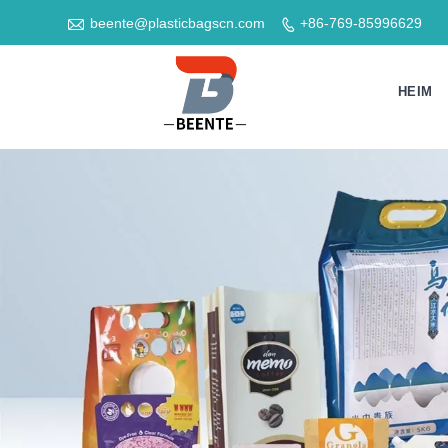

beente@plasticbagscn.com
+86-769-85996629

HEIM