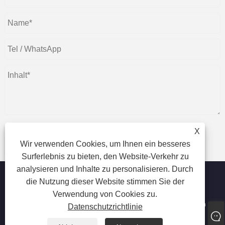
X
Wir verwenden Cookies, um Ihnen ein besseres
einreichen
Surferlebnis zu bieten, den Website-Verkehr zu
analysieren und Inhalte zu personalisieren. Durch
die Nutzung dieser Website stimmen Sie der
Verwendung von Cookies zu.
Copyright © 2023 Dongguan beiente Verpackungsmaterialien
Datenschutzrichtlinie
Co., Ltd. – Lebensmittelplastiktüten, Industrieplastiktüten,
laminierte Plastiktüten – Alle Rechte vorbehalten